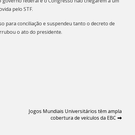
 o
governo federal e o Congresso não chegarem a um
ovida pelo STF.
so para conciliação
e suspendeu tanto o decreto de
rrubou o ato do presidente.
Jogos Mundiais Universitários têm ampla
cobertura de veículos da EBC