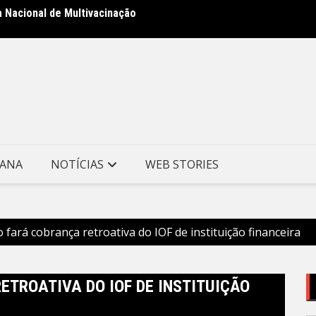
a Nacional de Multivacinação
i e BID avançam na implementação do Programa Vida Nova
Prefei
 Municipal de Niterói
Especi
TANA
NOTÍCIAS
WEB STORIES
 fará cobrança retroativa do IOF de instituição financeira
ETROATIVA DO IOF DE INSTITUIÇÃO