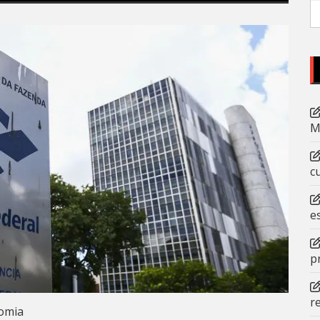
P
po
M
c
e
p
r
omia