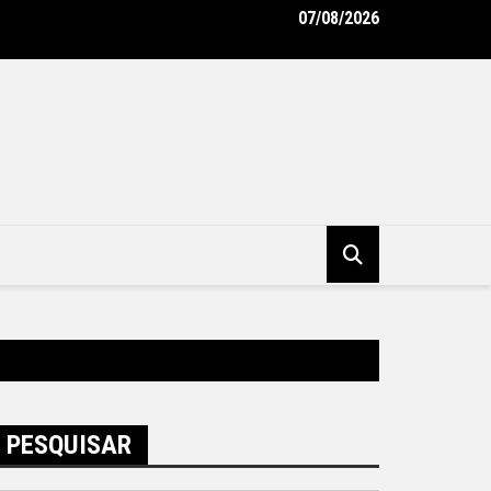
07/08/2026
to Rodrigo Neves vistoria obras do Supercentro de Exames, Ima
alidades de Niterói – Prefeitura Municipal de Niterói
PESQUISAR