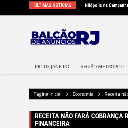
Ir
ÚLTIMAS NOTÍCIAS
Nilópolis na Campanh
Prefeitura de Niteró
para
no Morro – Prefeitura
o
conteúdo
RIO DE JANEIRO
REGIÃO METROPOLI
Página inicial
Economia
Receita não
RECEITA NÃO FARÁ COBRANÇA R
FINANCEIRA