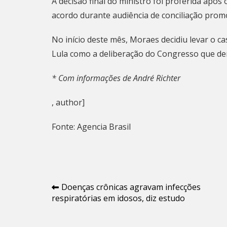
A decisão final do ministro foi proferida após
acordo
durante audiência de conciliação prom
No início deste mês,
Moraes decidiu levar o ca
Lula como a deliberação do Congresso que de
* Com informações de André Richter
, author]
Fonte: Agencia Brasil
Navegação
Doenças crônicas agravam infecções
respiratórias em idosos, diz estudo
de
Post