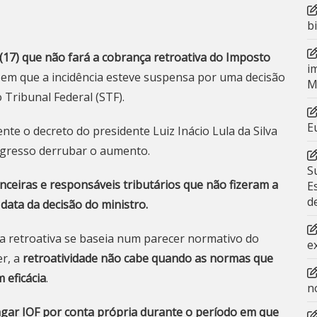
b
 (17) que não fará a cobrança retroativa do Imposto
i
 em que a incidência esteve suspensa por uma decisão
M
Tribunal Federal (STF).
E
te o decreto do presidente Luiz Inácio Lula da Silva
ngresso derrubar o aumento.
S
nanceiras e responsáveis tributários que não fizeram a
E
d
 data da decisão do ministro.
ça retroativa se baseia num parecer normativo do
e
r, a
retroatividade não cabe quando as normas que
 eficácia
.
n
gar IOF por conta própria durante o período em que