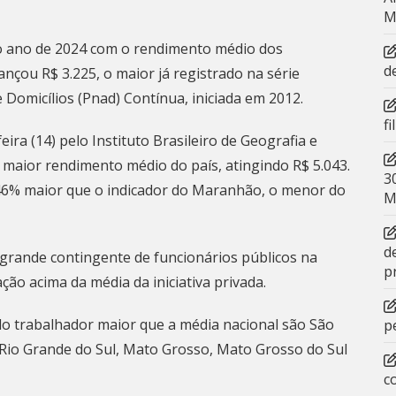
M
 o ano de 2024 com o rendimento médio dos
d
ançou R$ 3.225, o maior já registrado na série
 Domicílios (Pnad) Contínua, iniciada em 2012.
f
ra (14) pelo Instituto Brasileiro de Geografia e
 o maior rendimento médio do país, atingindo R$ 5.043.
3
146% maior que o indicador do Maranhão, o menor do
M
d
o grande contingente de funcionários públicos na
p
ão acima da média da iniciativa privada.
do trabalhador maior que a média nacional são São
p
, Rio Grande do Sul, Mato Grosso, Mato Grosso do Sul
c