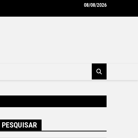
08/08/2026
unicipal de Niterói ganha reforço de 300 agentes de apoio escol
tura Municipal de Niterói
PESQUISAR