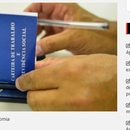
P
po
á
e
d
p
m
omia
A