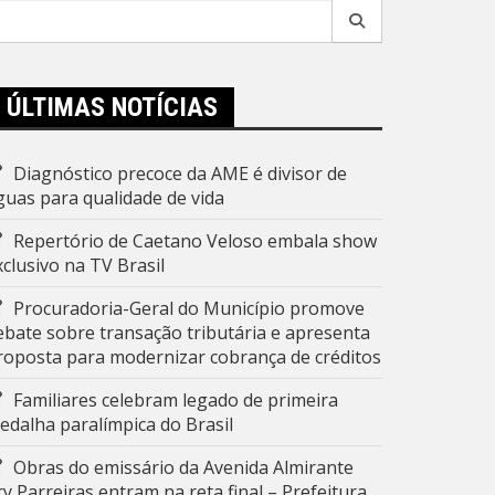
esquisar
r:
ÚLTIMAS NOTÍCIAS
Diagnóstico precoce da AME é divisor de
guas para qualidade de vida
Repertório de Caetano Veloso embala show
xclusivo na TV Brasil
Procuradoria-Geral do Município promove
ebate sobre transação tributária e apresenta
roposta para modernizar cobrança de créditos
Familiares celebram legado de primeira
edalha paralímpica do Brasil
Obras do emissário da Avenida Almirante
ry Parreiras entram na reta final – Prefeitura