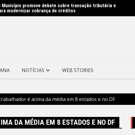
 Município promove debate sobre transação tributária e
 Avenida Almirante Ary Parreiras entram na reta final –
Rede M
ara modernizar cobrança de créditos
e Niterói
Prefei
TANA
NOTÍCIAS
WEB STORIES
 trabalhador é acima da média em 8 estados e no DF
IMA DA MÉDIA EM 8 ESTADOS E NO DF