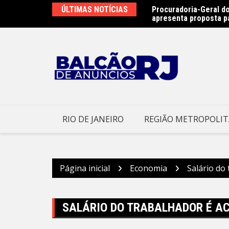
Ir
ÚLTIMAS NOTÍCIAS
Procuradoria-Geral do
Obras do emissário da
para
apresenta proposta p
Prefeitura Municipal d
o
conteúdo
RIO DE JANEIRO
REGIÃO METROPOLI
Página inicial
Economia
Salário do
SALÁRIO DO TRABALHADOR É AC