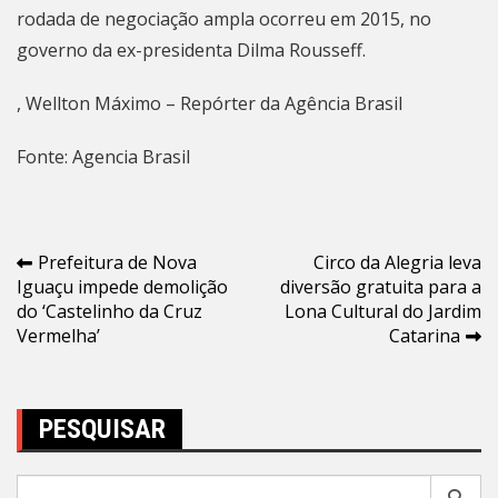
rodada de negociação ampla ocorreu em 2015, no
governo da ex-presidenta Dilma Rousseff.
, Wellton Máximo – Repórter da Agência Brasil
Fonte: Agencia Brasil
Navegação
Prefeitura de Nova
Circo da Alegria leva
Iguaçu impede demolição
diversão gratuita para a
de
do ‘Castelinho da Cruz
Lona Cultural do Jardim
Post
Vermelha’
Catarina
PESQUISAR
Pesquisar