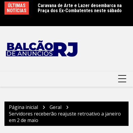
Ir
nto, Eliane e Iêda
ÚLTIMAS
Caravana de Arte e Lazer desembarca na
Pr
para
NOTÍCIAS
Praça dos Ex-Combatentes neste sábado
or
o
Ri
conteúdo
Página inicial
Geral
Servidores receberão reajuste retroativo a janeiro
em 2 de maio