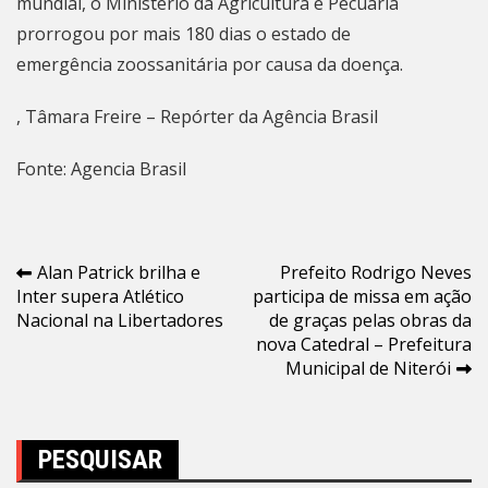
mundial,
o Ministério da Agricultura e Pecuária
prorrogou por mais 180 dias o estado de
emergência zoossanitária por causa da doença
.
, Tâmara Freire – Repórter da Agência Brasil
Fonte: Agencia Brasil
Navegação
Alan Patrick brilha e
Prefeito Rodrigo Neves
Inter supera Atlético
participa de missa em ação
de
Nacional na Libertadores
de graças pelas obras da
Post
nova Catedral – Prefeitura
Municipal de Niterói
PESQUISAR