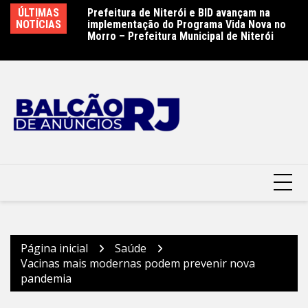
Ir
ÚLTIMAS
Prefeitura de Niterói e BID avançam na
Prefeito Rodrigo Neves vistoria obras do
C
para
NOTÍCIAS
implementação do Programa Vida Nova no
Supercentro de Exames, Imagens e
An
o
Morro – Prefeitura Municipal de Niterói
Especialidades de Niterói – Prefeitura
Pr
Municipal de Niterói
conteúdo
Página inicial
Saúde
Vacinas mais modernas podem prevenir nova
pandemia