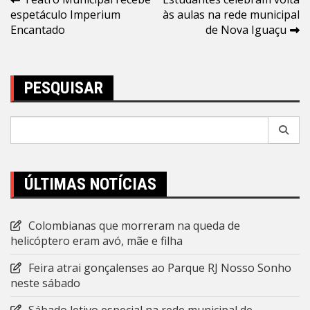
Navegação
espetáculo Imperium
às aulas na rede municipal
de
Encantado
de Nova Iguaçu
Post
PESQUISAR
Pesquisar
por:
ÚLTIMAS NOTÍCIAS
Colombianas que morreram na queda de
helicóptero eram avó, mãe e filha
Feira atrai gonçalenses ao Parque RJ Nosso Sonho
neste sábado