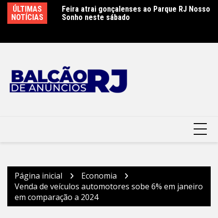
Ir
ão é controlado
ÚLTIMAS
Feira atrai gonçalenses ao Parque RJ Nosso
Sá
para
 combate
NOTÍCIAS
Sonho neste sábado
e
o
conteúdo
Página inicial
Economia
Venda de veículos automotores sobe 6% em janeiro
em comparação a 2024