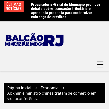
Ir
e 450 atletas na
ÚLTIMAS
Procuradoria-Geral do Município promove
Ob
para
ste sábado (8) –
NOTÍCIAS
debate sobre transação tributária e
Ar
terói
o
apresenta proposta para modernizar
Pr
cobrança de créditos
conteúdo
Página inicial
Economia
Alckmin e ministro chinês tratam de comércio em
videoconferência