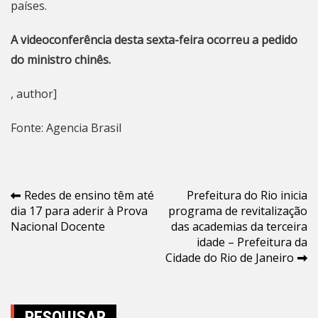
países.
A videoconferência desta sexta-feira ocorreu a pedido
do ministro chinês.
, author]
Fonte: Agencia Brasil
Navegação
Redes de ensino têm até
Prefeitura do Rio inicia
dia 17 para aderir à Prova
programa de revitalização
de
Nacional Docente
das academias da terceira
Post
idade – Prefeitura da
Cidade do Rio de Janeiro
PESQUISAR