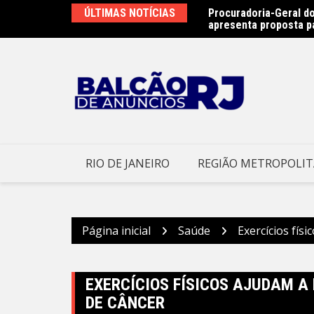
Ir
ÚLTIMAS NOTÍCIAS
Procuradoria-Geral do
Obras do emissário da
para
apresenta proposta p
Prefeitura Municipal d
o
conteúdo
RIO DE JANEIRO
REGIÃO METROPOLI
Página inicial
Saúde
Exercícios fís
EXERCÍCIOS FÍSICOS AJUDAM A
DE CÂNCER