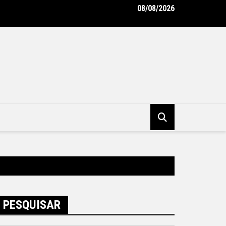
08/08/2026
unicipal de Niterói ganha reforço de 300 agentes de apoio escol
tura Municipal de Niterói
PESQUISAR