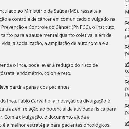
3
inculado ao Ministério da Saúde (MS), ressalta a
M
enção e controle de câncer em comunicado divulgado na
de Prevenção e Controle do Câncer (PNPCC)
, o instituto
d
s tanto para a saúde mental quanto coletiva, além de
p
 vida, a socialização, a ampliação de autonomia e a
p
menda o Inca, pode levar à redução do risco de
c
óstata, endométrio, cólon e reto.
 deve partir apenas dos pacientes.
p
P
do Inca, Fábio Carvalho, a inovação da divulgação é
ica traz em relação ao potencial da atividade física para
p
er. Com a divulgação, o documento ajuda a
 é a melhor estratégia para pacientes oncológicos.