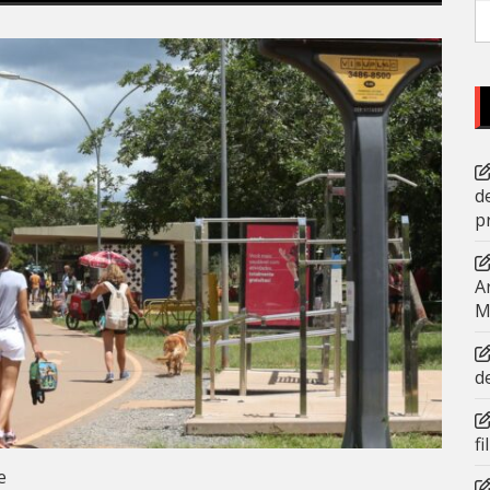
P
po
d
p
A
M
d
f
e