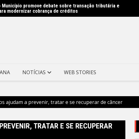
 Município promove debate sobre transação tributária e
 Avenida Almirante Ary Parreiras entram na reta final –
Rede M
ara modernizar cobrança de créditos
e Niterói
Prefei
TANA
NOTÍCIAS
WEB STORIES
icos ajudam a prevenir, tratar e se recuperar de câncer
 PREVENIR, TRATAR E SE RECUPERAR