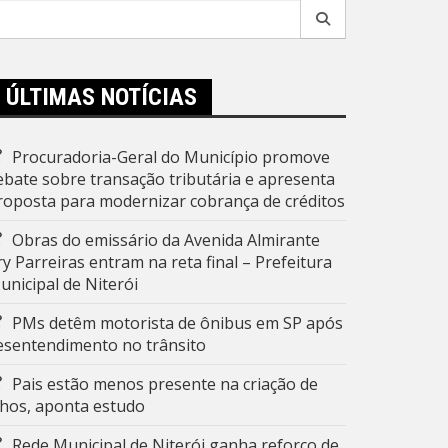
esquisar
r:
ÚLTIMAS NOTÍCIAS
Procuradoria-Geral do Município promove
ebate sobre transação tributária e apresenta
roposta para modernizar cobrança de créditos
Obras do emissário da Avenida Almirante
ry Parreiras entram na reta final – Prefeitura
unicipal de Niterói
PMs detêm motorista de ônibus em SP após
esentendimento no trânsito
Pais estão menos presente na criação de
ilhos, aponta estudo
Rede Municipal de Niterói ganha reforço de