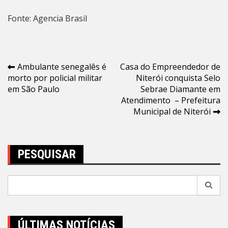
Fonte: Agencia Brasil
Navegação
Ambulante senegalês é
Casa do Empreendedor de
morto por policial militar
Niterói conquista Selo
de
em São Paulo
Sebrae Diamante em
Post
Atendimento – Prefeitura
Municipal de Niterói
PESQUISAR
Pesquisar
por:
ÚLTIMAS NOTÍCIAS