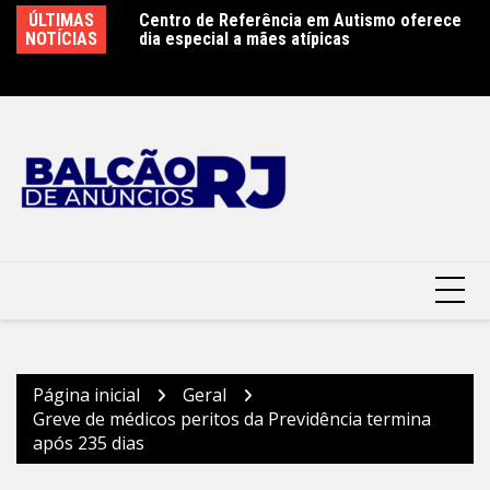
Ir
ence antecipa
ÚLTIMAS
Centro de Referência em Autismo oferece
Cl
para
n Week 2026 com
NOTÍCIAS
dia especial a mães atípicas
co
gia e do trabalho
o
Mu
conteúdo
Página inicial
Geral
Greve de médicos peritos da Previdência termina
após 235 dias