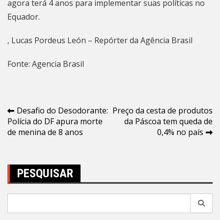
agora terá 4 anos para implementar suas políticas no
Equador.
, Lucas Pordeus León – Repórter da Agência Brasil
Fonte: Agencia Brasil
Navegação
Desafio do Desodorante:
Preço da cesta de produtos
Polícia do DF apura morte
da Páscoa tem queda de
de
de menina de 8 anos
0,4% no país
Post
PESQUISAR
Pesquisar
por: