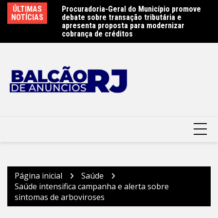
Ir
ÚLTIMAS
Procuradoria-Geral do Município promove
Obras do emissário da Avenida Almirante
Re
para
NOTÍCIAS
debate sobre transação tributária e
Ary Parreiras entram na reta final –
30
o
apresenta proposta para modernizar
Prefeitura Municipal de Niterói
Mu
cobrança de créditos
conteúdo
Página inicial
Saúde
Saúde intensifica campanha e alerta sobre
sintomas de arboviroses