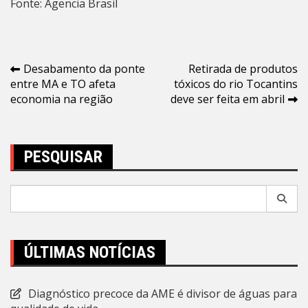
Fonte: Agencia Brasil
Navegação
Desabamento da ponte
Retirada de produtos
entre MA e TO afeta
tóxicos do rio Tocantins
de
economia na região
deve ser feita em abril
Post
PESQUISAR
Pesquisar
por:
ÚLTIMAS NOTÍCIAS
Diagnóstico precoce da AME é divisor de águas para