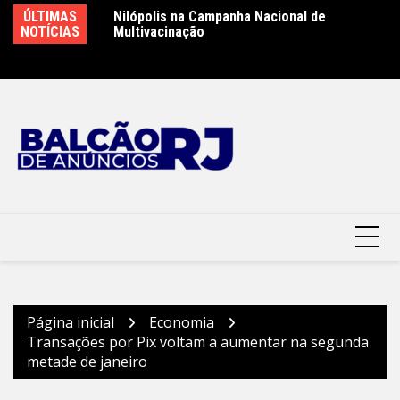
Ir
lópolis
ÚLTIMAS
Nilópolis na Campanha Nacional de
Pr
para
NOTÍCIAS
Multivacinação
i
o
Mo
conteúdo
Página inicial
Economia
Transações por Pix voltam a aumentar na segunda
metade de janeiro