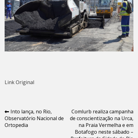
Link Original
Navegação
Into lança, no Rio,
Comlurb realiza campanha
Observatório Nacional de
de conscientização na Urca,
de
Ortopedia
na Praia Vermelha e em
Post
Botafogo neste sábado –