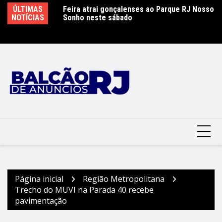
Ir
ÚLTIMAS
Feira atrai gonçalenses ao Parque RJ Nosso
Sábado letivo especial na rede municipal de
Ca
para
NOTÍCIAS
Sonho neste sábado
educação em São Gonçalo
P
o
conteúdo
Página inicial
Região Metropolitana
Trecho do MUVI na Parada 40 recebe
pavimentação