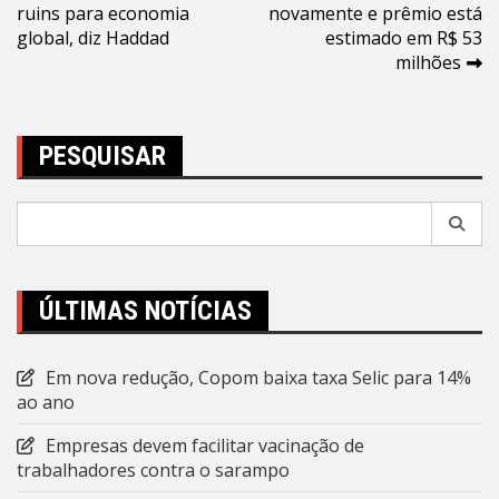
ruins para economia
novamente e prêmio está
de
global, diz Haddad
estimado em R$ 53
Post
milhões
PESQUISAR
Pesquisar
por:
ÚLTIMAS NOTÍCIAS
Em nova redução, Copom baixa taxa Selic para 14%
ao ano
Empresas devem facilitar vacinação de
trabalhadores contra o sarampo