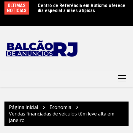
Ir
ence antecipa
ÚLTIMAS
Centro de Referência em Autismo oferece
Cl
para
n Week 2026 com
NOTÍCIAS
dia especial a mães atípicas
co
gia e do trabalho
o
Mu
conteúdo
Página inicial
Economia
Vendas financiadas de veículos têm leve alta em
janeiro